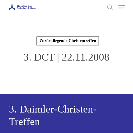
Menu
Skip
to
search
main
content
Zurückliegende Christentreffen
3. DCT | 22.11.2008
3. Daimler-Christen-
Treffen