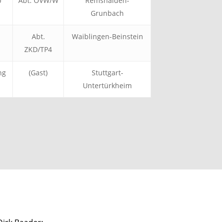
p
Abt. ÖVW/W
Remshalden-
Grunbach
Abt.
Waiblingen-Beinstein
ZKD/TP4
ng
(Gast)
Stuttgart-
Untertürkheim