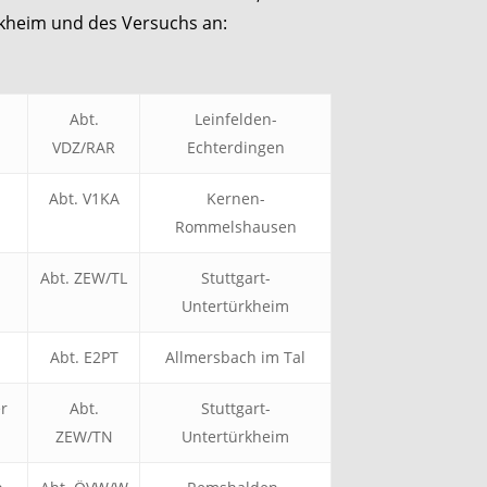
kheim und des Versuchs an:
Abt.
Leinfelden-
VDZ/RAR
Echterdingen
Abt. V1KA
Kernen-
Rommelshausen
Abt. ZEW/TL
Stuttgart-
Untertürkheim
Abt. E2PT
Allmersbach im Tal
r
Abt.
Stuttgart-
ZEW/TN
Untertürkheim