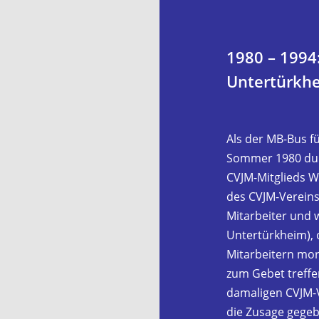
1980 – 1994
Untertürkh
Als der MB-Bus fü
Sommer 1980 dur
CVJM-Mitglieds W
des CVJM-Vereins­
Mitarbeiter und 
Untertürkheim), 
Mitarbeitern mor
zum Gebet treffe
damaligen CVJM-V
die Zusage gege