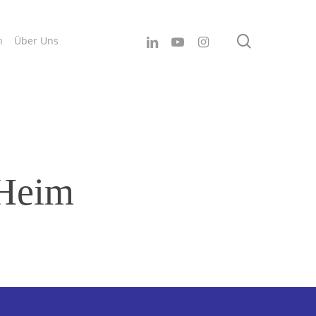
search
linkedin
youtube
instagram
n
Über Uns
Heim