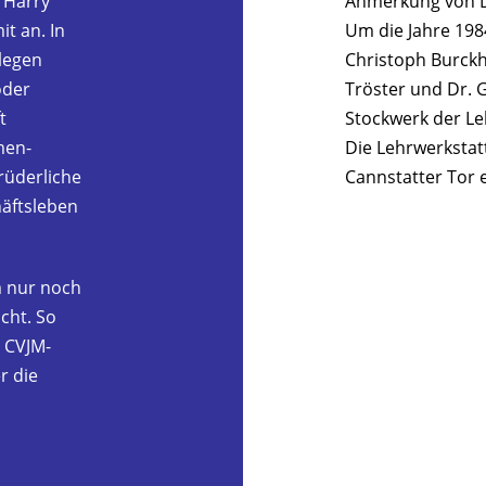
. Harry
Anmerkung von D
t an. In
Um die Jahre 198
legen
Christoph Burckh
oder
Tröster und Dr. G
t
Stockwerk der Le
men­
Die Lehrwerkstat
rüderliche
Cannstatter Tor 
häftsleben
m nur noch
cht. So
 CVJM-
r die