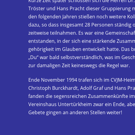
Kurze Zeit später schlossen sich die Herren Dr
Tröster und Hans Pracht dieser Gruppierung mi
den folgenden Jahren stießen noch weitere Kol
dazu, so dass insgesamt 28 Personen ständig 
zeitweise teilnahmen. Es war eine Gemeinschaf
entstanden, in der sich eine stärkende Zusam
gehörigkeit im Glauben entwickelt hatte. Das b
„Du“ war bald selbstverständlich, was im Gesc
zur damaligen Zeit keineswegs die Regel war.
Ende November 1994 trafen sich im CVJM-Hei
Christoph Burckhardt, Adolf Graf und Hans Pra
fanden die segensreichen Zusammenkünfte im
Vereinshaus Untertürkheim zwar ein Ende, abe
Gebete gingen an anderen Stellen weiter!