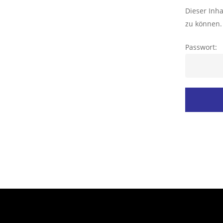
Dieser Inha
zu können.
Hit enter to search or ESC to close
Passwort: