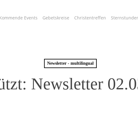
Kommende Events
Gebetskreise
Christentreffen
Sternstunde
Newsletter - multilingual
tzt: Newsletter 02.