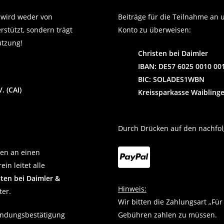
 wird weder von
Beiträge für die Teilnahme an 
stützt, sondern trägt
Konto zu überweisen:
ützung!
Christen bei Daimler
IBAN: DE57 6025 0010 00
BIC: SOLADES1WBN
. (CAI)
Kreissparkasse Waibling
Durch Drücken auf den nachfolg
den an einen
in leitet alle
sten bei Daimler &
Hinweis:
ter.
Wir bitten die Zahlungsart „Fü
endungsbestätigung
Gebühren zahlen zu müssen.