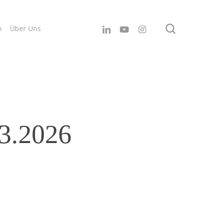
search
linkedin
youtube
instagram
n
Über Uns
03.2026