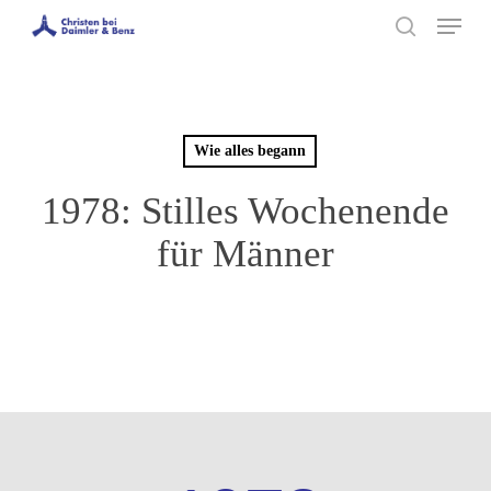
Menu
Skip
to
search
main
content
Wie alles begann
1978: Stilles Wochenende
für Männer