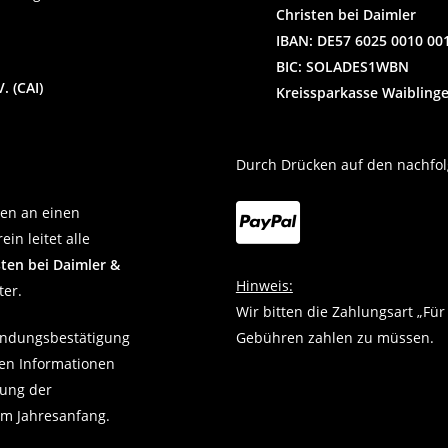
Christen bei Daimler
IBAN: DE57 6025 0010 00
BIC: SOLADES1WBN
. (CAI)
Kreissparkasse Waibling
Durch Drücken auf den nachfolg
den an einen
in leitet alle
sten bei Daimler &
Hinweis:
ter.
Wir bitten die Zahlungsart „Fü
endungsbestätigung
Gebühren zahlen zu müssen.
gen Informationen
dung der
m Jahresanfang.