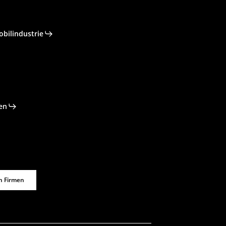
obilindustrie
en
n Firmen