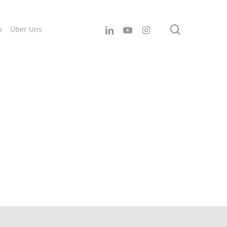
search
linkedin
youtube
instagram
n
Über Uns