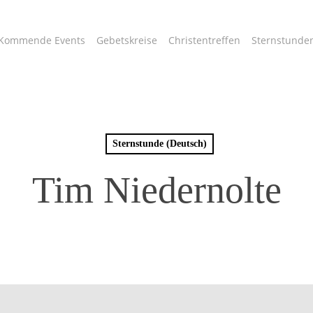
Kommende Events
Gebetskreise
Christentreffen
Sternstunde
Sternstunde (Deutsch)
Tim Niedernolte