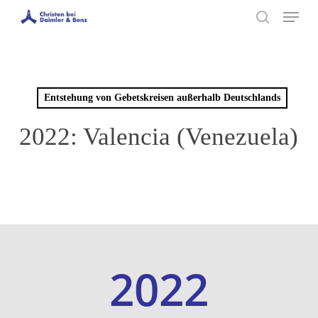
Menu
Skip
to
search
main
content
Entstehung von Gebetskreisen außerhalb Deutschlands
2022: Valencia (Venezuela)
2022