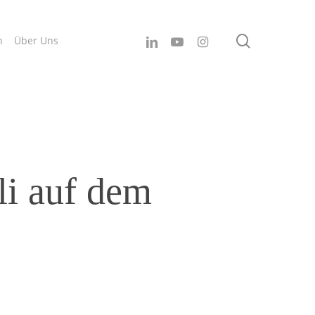
search
linkedin
youtube
instagram
n
Über Uns
li auf dem