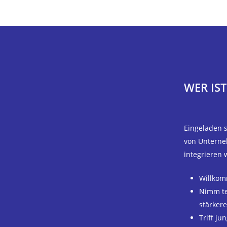
WER IS
Eingeladen s
von Unterneh
integrieren 
Willkom
Nimm te
stärker
Triff ju