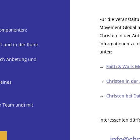
Für die Veranstaltu
Movement Global m
 Komponenten:
Christen in der Au
Informationen zu d
t und in der Ruhe.
unter:
urch Anbetung und
→
Faith & Work M
→
Christen in der
Deines
→
Christen bei Da
m Team und) mit
Interessenten dürf
→
info@chr