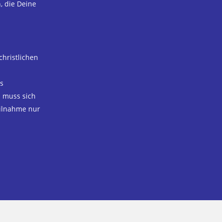
 die Deine
hristlichen
s
 muss sich
eilnahme nur