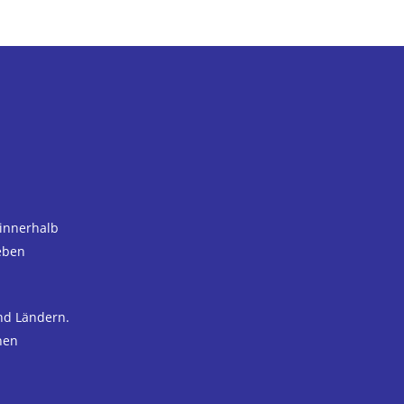
 innerhalb
eben
nd Ländern.
nen