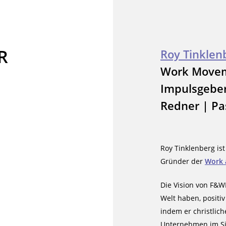
R
Roy Tinklen
Work Moveme
Impulsgeber
Redner | Pa
Roy Tinklenberg ist
Gründer der
Work 
Die Vision von F&WM
Welt haben, positi
indem er christlich
Unternehmen im Sil